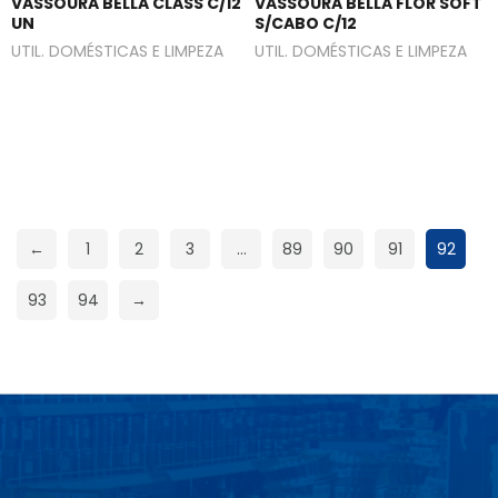
VASSOURA BELLA CLASS C/12
VASSOURA BELLA FLOR SOFT
UN
S/CABO C/12
UTIL. DOMÉSTICAS E LIMPEZA
UTIL. DOMÉSTICAS E LIMPEZA
←
1
2
3
…
89
90
91
92
93
94
→