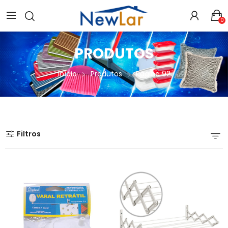
Secure crypto portfolio manager for desktops and mobile -
Visit Ledger Live
- easily manage, stake, and track assets.
0
PRODUTOS
Início
Produtos
Página 92
Filtros