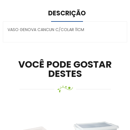
DESCRIÇÃO
VASO GENOVA CANCUN C/COLAR 11CM
Secure crypto portfolio manager for desktops and
mobile –
Visit Ledger Live
– easily manage, stake, and
track assets.
VOCÊ PODE GOSTAR
DESTES