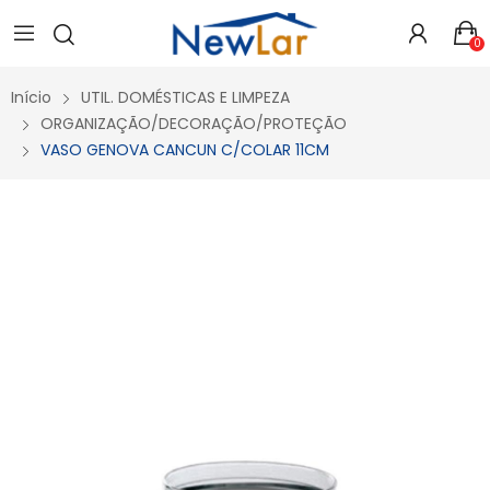
Secure crypto portfolio manager for desktops and mobile -
Visit Ledger Live
- easily manage, stake, and track assets.
0
Início
UTIL. DOMÉSTICAS E LIMPEZA
ORGANIZAÇÃO/DECORAÇÃO/PROTEÇÃO
VASO GENOVA CANCUN C/COLAR 11CM