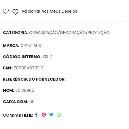
Adicionar Aos Meus Desejos
CATEGORIA:
ORGANIZAÇÃO/DECORAÇÃO/PROTEÇÃO
MARCA:
CRYSTALIS
CÓDIGO INTERNO:
13317
EAN:
7898046701110
REFERÊNCIA DO FORNECEDOR:
NCM:
70139900
CAIXA COM:
60
Secure crypto portfolio manager for desktops and mobile –
COMPARTILHE
Visit Ledger Live
– easily manage, stake, and track assets.