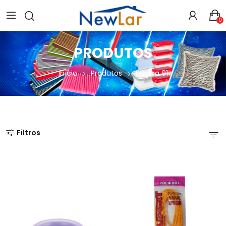
Secure crypto portfolio manager for desktops and mobile -
Visit Ledger Live
- easily manage, stake, and track assets.
0
PRODUTOS
Início
Produtos
Página 91
Filtros