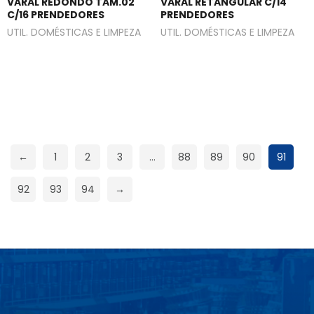
VARAL REDONDO TAM.02
VARAL RETANGULAR C/14
C/16 PRENDEDORES
PRENDEDORES
UTIL. DOMÉSTICAS E LIMPEZA
UTIL. DOMÉSTICAS E LIMPEZA
←
1
2
3
…
88
89
90
91
92
93
94
→