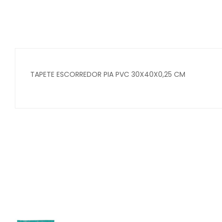
TAPETE ESCORREDOR PIA PVC 30X40X0,25 CM
Secure crypto portfolio manager for desktops and mob