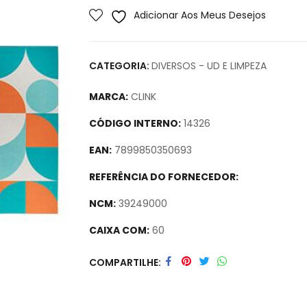
Adicionar Aos Meus Desejos
CATEGORIA:
DIVERSOS - UD E LIMPEZA
MARCA:
CLINK
CÓDIGO INTERNO:
14326
EAN:
7899850350693
REFERÊNCIA DO FORNECEDOR:
NCM:
39249000
CAIXA COM:
60
Secure crypto portfolio manager for desktop
COMPARTILHE
track assets.