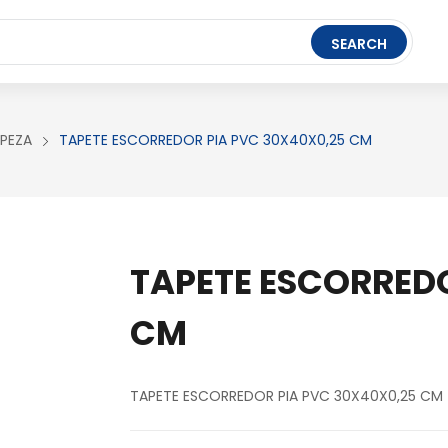
t Ledger Live
- easily manage, stake, and track assets.
SEARCH
FERRAMENTAS
BRINQUEDOS
PAPELARIA
MPEZA
TAPETE ESCORREDOR PIA PVC 30X40X0,25 CM
TAPETE ESCORREDO
CM
TAPETE ESCORREDOR PIA PVC 30X40X0,25 CM