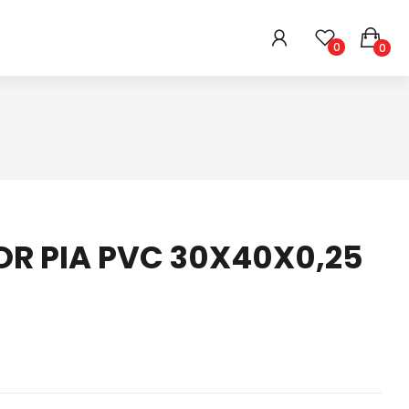
0
0
HIGIENE E BELEZA
ARMARINHOS
DIVERSOS
R PIA PVC 30X40X0,25