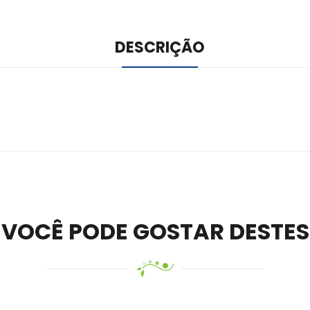
DESCRIÇÃO
ile –
Visit Ledger Live
– easily manage, stake, and track assets.
VOCÊ PODE GOSTAR DESTES