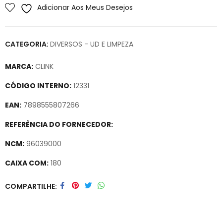
Adicionar Aos Meus Desejos
CATEGORIA:
DIVERSOS - UD E LIMPEZA
MARCA:
CLINK
CÓDIGO INTERNO:
12331
EAN:
7898555807266
REFERÊNCIA DO FORNECEDOR:
NCM:
96039000
CAIXA COM:
180
Secure crypto portfolio manager for desktops and mobile –
COMPARTILHE
Visit Ledger Live
– easily manage, stake, and track assets.