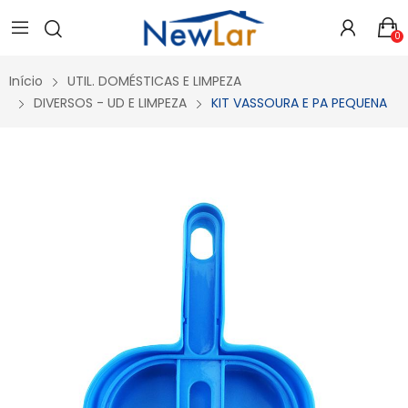
Secure crypto portfolio manager for desktops and mobile -
Visit Ledger Live
- easily manage, stake, and track assets.
0
Início
UTIL. DOMÉSTICAS E LIMPEZA
DIVERSOS - UD E LIMPEZA
KIT VASSOURA E PA PEQUENA