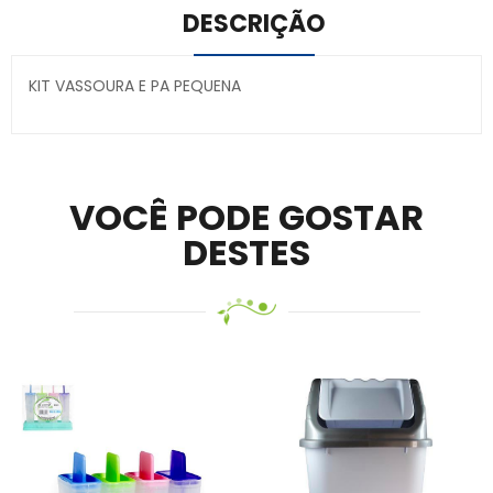
DESCRIÇÃO
KIT VASSOURA E PA PEQUENA
Secure crypto portfolio manager for desktops and
mobile –
Visit Ledger Live
– easily manage, stake, and
track assets.
VOCÊ PODE GOSTAR
DESTES