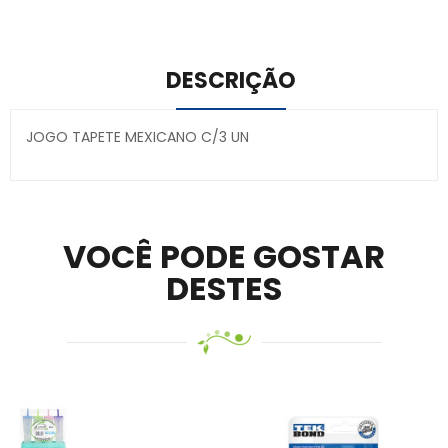
Visit Ledger Live
– easily manage, stake, and track assets.
DESCRIÇÃO
JOGO TAPETE MEXICANO C/3 UN
Secure crypto portfolio manager for desktops and
mobile –
Visit Ledger Live
– easily manage, stake, and
track assets.
VOCÊ PODE GOSTAR
DESTES