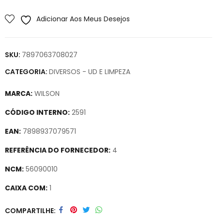
Adicionar Aos Meus Desejos
SKU:
7897063708027
CATEGORIA:
DIVERSOS - UD E LIMPEZA
MARCA:
WILSON
CÓDIGO INTERNO:
2591
EAN:
7898937079571
REFERÊNCIA DO FORNECEDOR:
4
NCM:
56090010
CAIXA COM:
1
Secure crypto portfolio manager for desktops and mobile –
COMPARTILHE