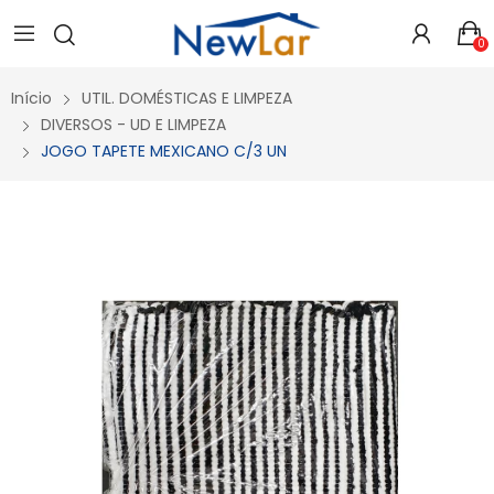
Secure crypto portfolio manager for desktops and mobile -
Visit Ledger Live
- easily manage, stake, and track assets.
0
Início
UTIL. DOMÉSTICAS E LIMPEZA
DIVERSOS - UD E LIMPEZA
JOGO TAPETE MEXICANO C/3 UN