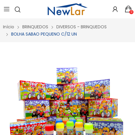
Secure crypto portfolio manager for desktops and mobile -
Visit Ledger Live
- easily manage, stake, and track assets.
0
Início
BRINQUEDOS
DIVERSOS - BRINQUEDOS
BOLHA SABAO PEQUENO C/12 UN