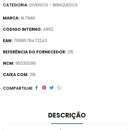
CATEGORIA:
DIVERSOS - BRINQUEDOS
MARCA:
ALTIMIX
CÓDIGO INTERNO:
4862
EAN:
7898578472243
REFERÊNCIA DO FORNECEDOR:
216
NCM:
95030099
CAIXA COM:
216
Secure crypto portfolio manager for desktops and mobile –
COMPARTILHE
Visit Ledger Live
– easily manage, stake, and track assets.
DESCRIÇÃO