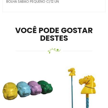
BOLHA SABAO PEQUENO C/12 UN
Secure crypto portfolio manager for desktops and
mobile –
Visit Ledger Live
– easily manage, stake, and
track assets.
VOCÊ PODE GOSTAR
DESTES