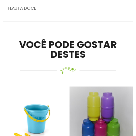
FLAUTA DOCE
Secure crypto portfolio manager for desktops and
mobile –
Visit Ledger Live
– easily manage, stake, and
track assets.
VOCÊ PODE GOSTAR
DESTES