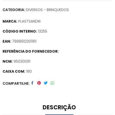
CATEGORIA:
DIVERSOS - BRINQUEDOS
MARCA:
PLASTSANDRI
CÓDIGO INTERNO:
13255
EAN:
7898912301161
REFERÊNCIA DO FORNECEDOR:
NCM:
95030091
CAIXA COM:
180
Secure crypto portfolio manager for desktops and mobile –
COMPARTILHE
Visit Ledger Live
– easily manage, stake, and track assets.
DESCRIÇÃO