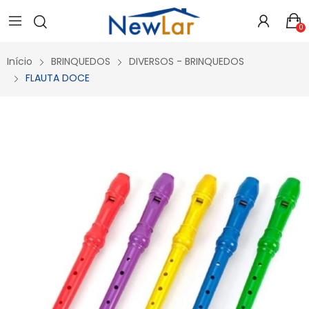
Secure crypto portfolio manager for desktops and mobile -
Visit Ledger Live
- easily manage, stake, and track assets.
0
Início
BRINQUEDOS
DIVERSOS - BRINQUEDOS
FLAUTA DOCE