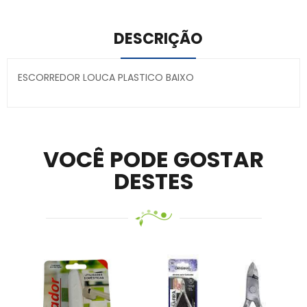
DESCRIÇÃO
ESCORREDOR LOUCA PLASTICO BAIXO
Secure crypto portfolio manager for desktops and
mobile –
Visit Ledger Live
– easily manage, stake, and
track assets.
VOCÊ PODE GOSTAR
DESTES