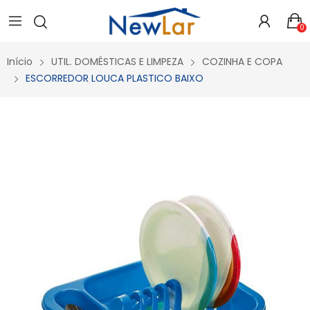
Secure crypto portfolio manager for desktops and mobile -
Visit Ledger Live
- easily manage, stake, and track assets.
0
Início
UTIL. DOMÉSTICAS E LIMPEZA
COZINHA E COPA
ESCORREDOR LOUCA PLASTICO BAIXO