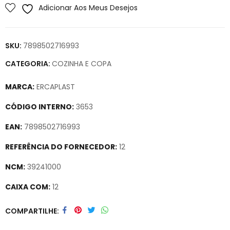
Adicionar Aos Meus Desejos
SKU:
7898502716993
CATEGORIA:
COZINHA E COPA
MARCA:
ERCAPLAST
CÓDIGO INTERNO:
3653
EAN:
7898502716993
REFERÊNCIA DO FORNECEDOR:
12
NCM:
39241000
CAIXA COM:
12
Secure crypto portfolio manager for desktops and mobile –
COMPARTILHE
Visit Ledger Live
– easily manage, stake, and track assets.