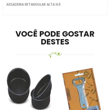
ASSADEIRA RETANGULAR ALTA N.5
Secure crypto portfolio manager for desktops and
mobile –
Visit Ledger Live
– easily manage, stake, and
track assets.
VOCÊ PODE GOSTAR
DESTES