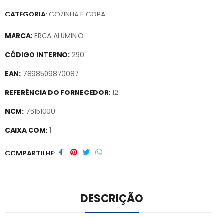
CATEGORIA:
COZINHA E COPA
MARCA:
ERCA ALUMINIO
CÓDIGO INTERNO:
290
EAN:
7898509870087
REFERÊNCIA DO FORNECEDOR:
12
NCM:
76151000
CAIXA COM:
1
Secure crypto portfolio manager for desktops and mobile –
COMPARTILHE
Visit Ledger Live
– easily manage, stake, and track assets.
DESCRIÇÃO