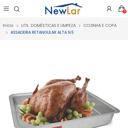
Secure crypto portfolio manager for desktops and mobile -
Visit Ledger Live
- easily manage, stake, and track assets.
0
Início
UTIL. DOMÉSTICAS E LIMPEZA
COZINHA E COPA
ASSADEIRA RETANGULAR ALTA N.5