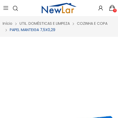
Secure crypto portfolio manager for desktops and mobile -
Visit Ledger Live
- easily manage, stake, and track assets.
0
Início
UTIL. DOMÉSTICAS E LIMPEZA
COZINHA E COPA
PAPEL MANTEIGA 7,5X0,29