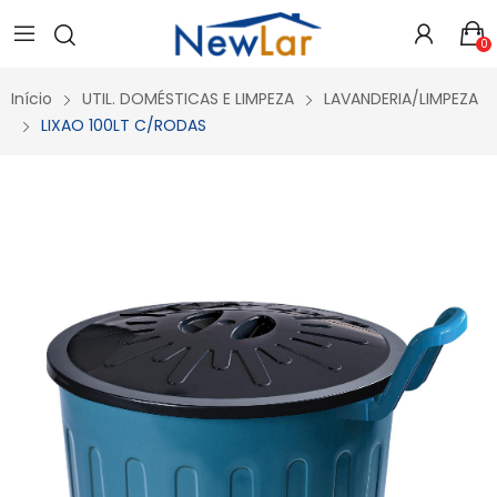
Secure crypto portfolio manager for desktops and mobile -
Visit Ledger Live
- easily manage, stake, and track assets.
0
Início
UTIL. DOMÉSTICAS E LIMPEZA
LAVANDERIA/LIMPEZA
LIXAO 100LT C/RODAS