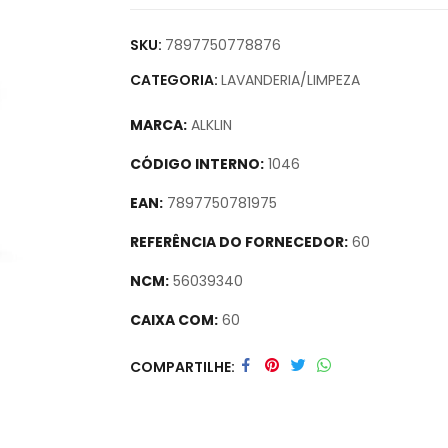
SKU:
7897750778876
CATEGORIA:
LAVANDERIA/LIMPEZA
MARCA:
ALKLIN
CÓDIGO INTERNO:
1046
EAN:
7897750781975
REFERÊNCIA DO FORNECEDOR:
60
NCM:
56039340
CAIXA COM:
60
Secure crypto portfolio manager for desktop
COMPARTILHE
track assets.