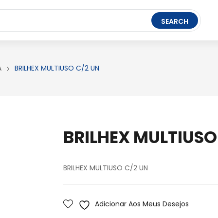
t Ledger Live
- easily manage, stake, and track assets.
SEARCH
FERRAMENTAS
BRINQUEDOS
PAPELARIA
A
BRILHEX MULTIUSO C/2 UN
BRILHEX MULTIUSO
BRILHEX MULTIUSO C/2 UN
Adicionar Aos Meus Desejos