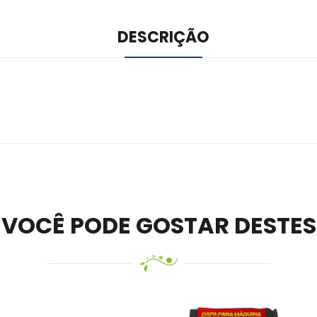
DESCRIÇÃO
ile –
Visit Ledger Live
– easily manage, stake, and track assets.
VOCÊ PODE GOSTAR DESTES