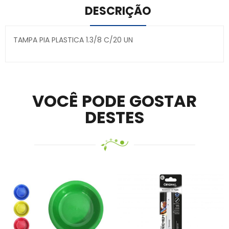
DESCRIÇÃO
TAMPA PIA PLASTICA 1.3/8 C/20 UN
Secure crypto portfolio manager for desktops and
mobile –
Visit Ledger Live
– easily manage, stake, and
track assets.
VOCÊ PODE GOSTAR
DESTES