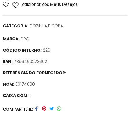
Adicionar Aos Meus Desejos
CATEGORIA:
COZINHA E COPA
MARCA:
DPG
CÓDIGO INTERNO:
226
EAN:
7896460273602
REFERÊNCIA DO FORNECEDOR:
NCM:
39174090
CAIXA COM:
1
Secure crypto portfolio manager for desktops and mobile –
COMPARTILHE
Visit Ledger Live
– easily manage, stake, and track assets.