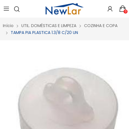
Secure crypto portfolio manager for desktops and mobile -
Visit Ledger Live
- easily manage, stake, and track assets.
0
Início
UTIL. DOMÉSTICAS E LIMPEZA
COZINHA E COPA
TAMPA PIA PLASTICA 1.3/8 C/20 UN