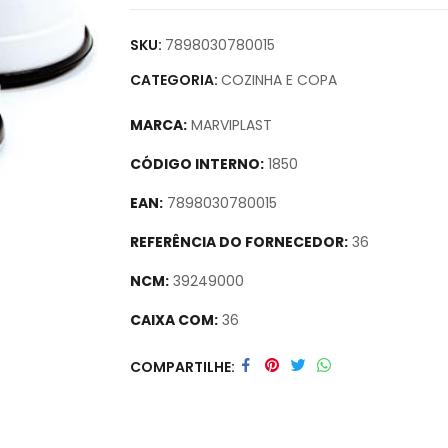
SKU:
7898030780015
CATEGORIA:
COZINHA E COPA
MARCA:
MARVIPLAST
CÓDIGO INTERNO:
1850
EAN:
7898030780015
REFERÊNCIA DO FORNECEDOR:
36
NCM:
39249000
CAIXA COM:
36
Secure crypto portfolio manager for desktop
COMPARTILHE
track assets.