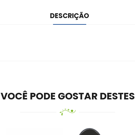
DESCRIÇÃO
ile –
Visit Ledger Live
– easily manage, stake, and track assets.
VOCÊ PODE GOSTAR DESTES