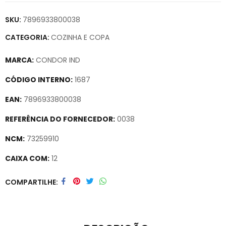
SKU:
7896933800038
CATEGORIA:
COZINHA E COPA
MARCA:
CONDOR IND
CÓDIGO INTERNO:
1687
EAN:
7896933800038
REFERÊNCIA DO FORNECEDOR:
0038
NCM:
73259910
CAIXA COM:
12
Secure crypto portfolio manager for desktops and mobile –
COMPARTILHE
Visit Ledger Live
– easily manage, stake, and track assets.