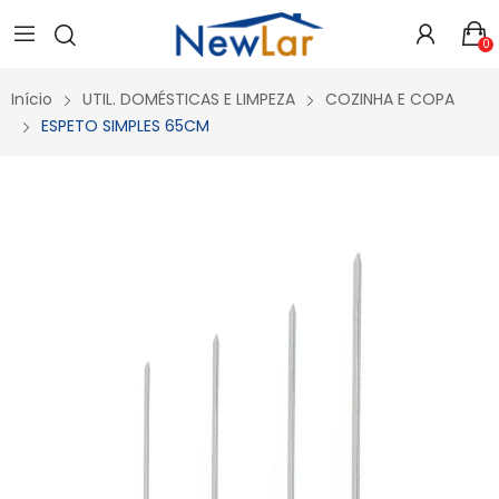
Secure crypto portfolio manager for desktops and mobile -
Visit Ledger Live
- easily manage, stake, and track assets.
0
Início
UTIL. DOMÉSTICAS E LIMPEZA
COZINHA E COPA
ESPETO SIMPLES 65CM