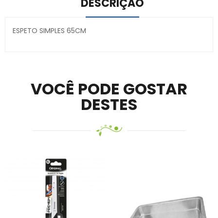
DESCRIÇÃO
ESPETO SIMPLES 65CM
Secure crypto portfolio manager for desktops and
mobile –
Visit Ledger Live
– easily manage, stake, and
track assets.
VOCÊ PODE GOSTAR
DESTES