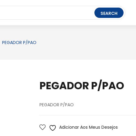
t Ledger Live
- easily manage, stake, and track assets.
SEARCH
FERRAMENTAS
BRINQUEDOS
PAPELARIA
PEGADOR P/PAO
PEGADOR P/PAO
PEGADOR P/PAO
Adicionar Aos Meus Desejos