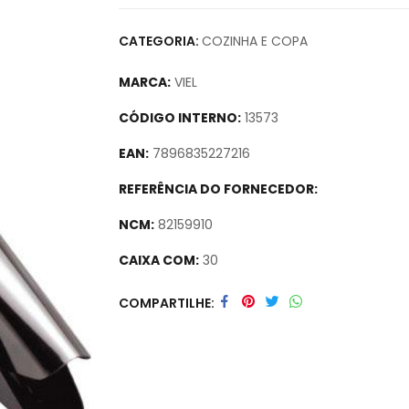
CATEGORIA:
COZINHA E COPA
MARCA:
VIEL
CÓDIGO INTERNO:
13573
EAN:
7896835227216
REFERÊNCIA DO FORNECEDOR:
NCM:
82159910
CAIXA COM:
30
Secure crypto portfolio manager for desktop
COMPARTILHE
track assets.