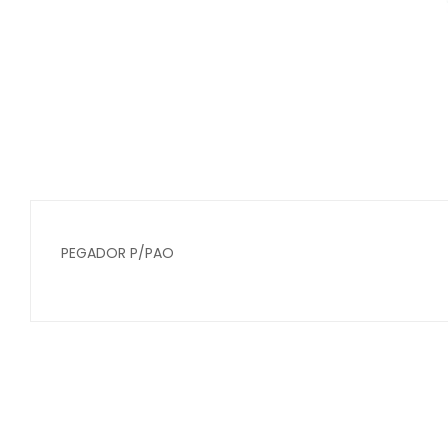
PEGADOR P/PAO
Secure crypto portfolio manager for desktops and mob