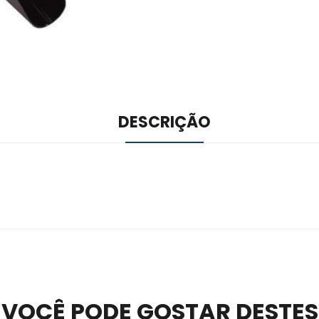
DESCRIÇÃO
ile –
Visit Ledger Live
– easily manage, stake, and track assets.
VOCÊ PODE GOSTAR DESTES