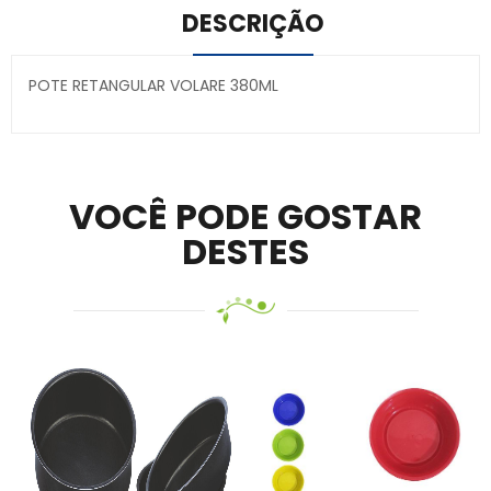
DESCRIÇÃO
POTE RETANGULAR VOLARE 380ML
Secure crypto portfolio manager for desktops and
mobile –
Visit Ledger Live
– easily manage, stake, and
track assets.
VOCÊ PODE GOSTAR
DESTES