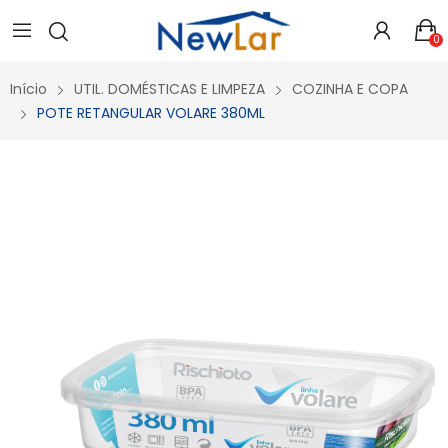
Secure crypto portfolio manager for desktops and mobile -
Visit Ledger Live
- easily manage, stake, and track assets.
0
Início
UTIL. DOMÉSTICAS E LIMPEZA
COZINHA E COPA
POTE RETANGULAR VOLARE 380ML