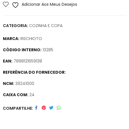
Adicionar Aos Meus Desejos
CATEGORIA:
COZINHA E COPA
MARCA:
RISCHIOTO
CÓDIGO INTERNO:
13285
EAN:
7898121659138
REFERÊNCIA DO FORNECEDOR:
NCM:
39241000
CAIXA COM:
24
Secure crypto portfolio manager for desktops and mobile –
COMPARTILHE
Visit Ledger Live
– easily manage, stake, and track assets.