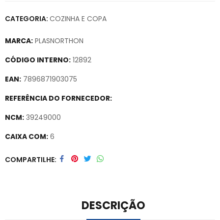
CATEGORIA:
COZINHA E COPA
MARCA:
PLASNORTHON
CÓDIGO INTERNO:
12892
EAN:
7896871903075
REFERÊNCIA DO FORNECEDOR:
NCM:
39249000
CAIXA COM:
6
Secure crypto portfolio manager for desktops and mobile –
COMPARTILHE
Visit Ledger Live
– easily manage, stake, and track assets.
DESCRIÇÃO