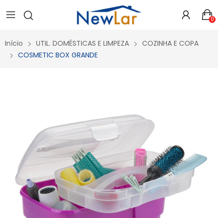
Secure crypto portfolio manager for desktops and mobile -
Visit Ledger Live
- easily manage, stake, and track assets.
0
Início
UTIL. DOMÉSTICAS E LIMPEZA
COZINHA E COPA
COSMETIC BOX GRANDE