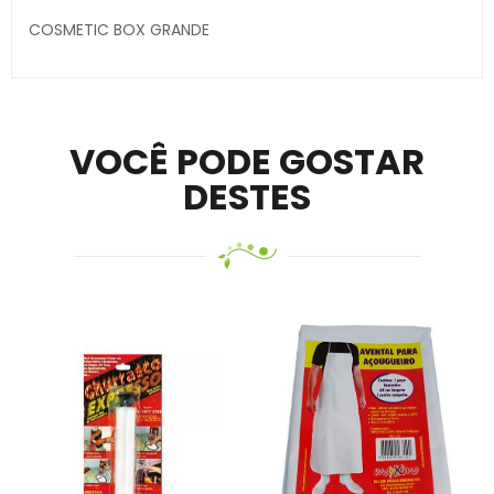
COSMETIC BOX GRANDE
Secure crypto portfolio manager for desktops and
mobile –
Visit Ledger Live
– easily manage, stake, and
track assets.
VOCÊ PODE GOSTAR
DESTES