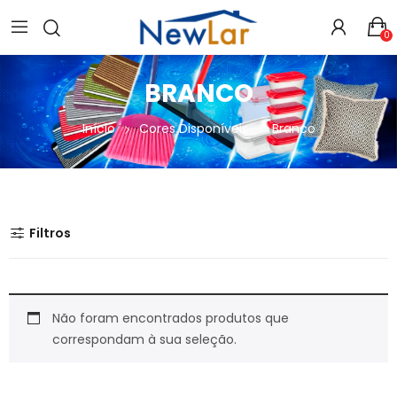
Secure crypto portfolio manager for desktops and mobile -
Visit Ledger Live
- easily manage, stake, and track assets.
0
BRANCO
Início
Cores Disponíveis
Branco
Filtros
Não foram encontrados produtos que
correspondam à sua seleção.