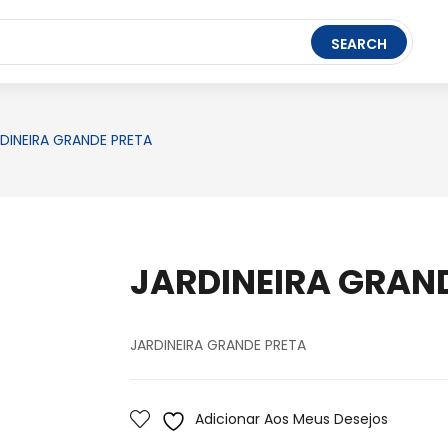
t Ledger Live
- easily manage, stake, and track assets.
SEARCH
FERRAMENTAS
BRINQUEDOS
PAPELARIA
DINEIRA GRANDE PRETA
JARDINEIRA GRAN
JARDINEIRA GRANDE PRETA
Adicionar Aos Meus Desejos