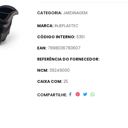
CATEGORIA:
JARDINAGEM
MARCA:
INJEPLASTEC
CÓDIGO INTERNO:
5351
EAN:
7898036783607
REFERÊNCIA DO FORNECEDOR:
NCM:
39249000
CAIXA COM:
25
Secure crypto portfolio manager for desktop
COMPARTILHE
track assets.