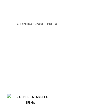
JARDINEIRA GRANDE PRETA
Secure crypto portfolio manager for desktops and mob