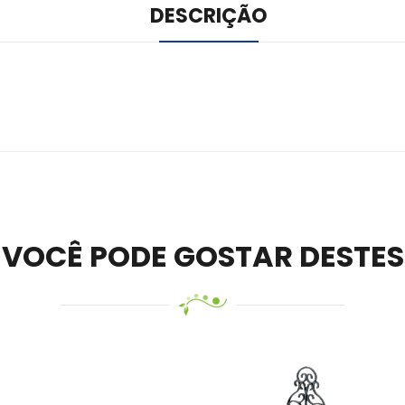
DESCRIÇÃO
ile –
Visit Ledger Live
– easily manage, stake, and track assets.
VOCÊ PODE GOSTAR DESTES