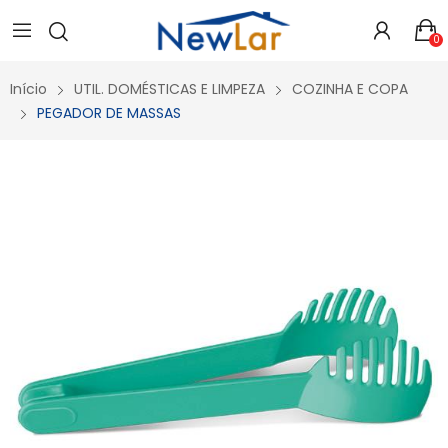
Secure crypto portfolio manager for desktops and mobile -
Visit Ledger Live
- easily manage, stake, and track assets.
0
Início
UTIL. DOMÉSTICAS E LIMPEZA
COZINHA E COPA
PEGADOR DE MASSAS