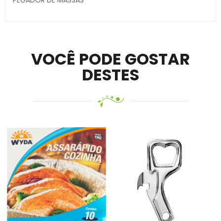
Secure crypto portfolio manager for desktops and
mobile –
Visit Ledger Live
– easily manage, stake, and
track assets.
VOCÊ PODE GOSTAR
DESTES