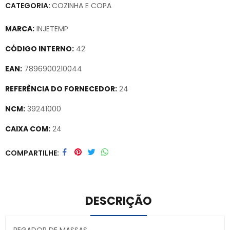
CATEGORIA:
COZINHA E COPA
MARCA:
INJETEMP
CÓDIGO INTERNO:
42
EAN:
7896900210044
REFERÊNCIA DO FORNECEDOR:
24
NCM:
39241000
CAIXA COM:
24
Secure crypto portfolio manager for desktops and mobile –
COMPARTILHE
Visit Ledger Live
– easily manage, stake, and track assets.
DESCRIÇÃO
PEGADOR DE MASSAS