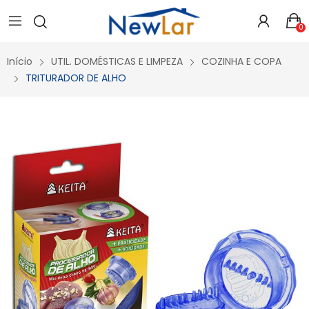
Secure crypto portfolio manager for desktops and mobile -
Visit Ledger Live
- easily manage, stake, and track assets.
0
Início
UTIL. DOMÉSTICAS E LIMPEZA
COZINHA E COPA
TRITURADOR DE ALHO