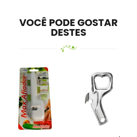
mobile –
Visit Ledger Live
– easily manage, stake, and
track assets.
VOCÊ PODE GOSTAR
DESTES