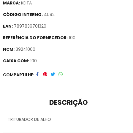
MARCA:
KEITA
CÓDIGO INTERNO:
4092
EAN:
7897839701320
REFERÊNCIA DO FORNECEDOR:
100
NCM:
39241000
CAIXA COM:
100
Secure crypto portfolio manager for desktops and mobile –
COMPARTILHE
Visit Ledger Live
– easily manage, stake, and track assets.
DESCRIÇÃO
TRITURADOR DE ALHO
Secure crypto portfolio manager for desktops and