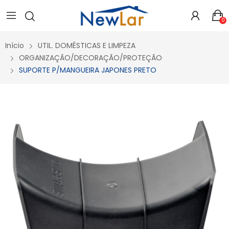
Secure crypto portfolio manager for desktops and mobile -
Visit Ledger Live
- easily manage, stake, and track assets.
0
Início
UTIL. DOMÉSTICAS E LIMPEZA
ORGANIZAÇÃO/DECORAÇÃO/PROTEÇÃO
SUPORTE P/MANGUEIRA JAPONES PRETO