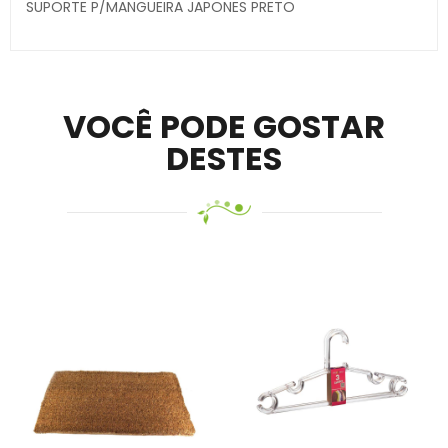
SUPORTE P/MANGUEIRA JAPONES PRETO
Secure crypto portfolio manager for desktops and
mobile –
Visit Ledger Live
– easily manage, stake, and
track assets.
VOCÊ PODE GOSTAR
DESTES