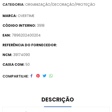
CATEGORIA:
ORGANIZAÇÃO/DECORAÇÃO/PROTEÇÃO
MARCA:
OVERTIME
CÓDIGO INTERNO:
3918
EAN:
7896202400204
REFERÊNCIA DO FORNECEDOR:
NCM:
39174090
CAIXA COM:
50
Secure crypto portfolio manager for desktops and mobile –
COMPARTILHE
Visit Ledger Live
– easily manage, stake, and track assets.
DESCRIÇÃO