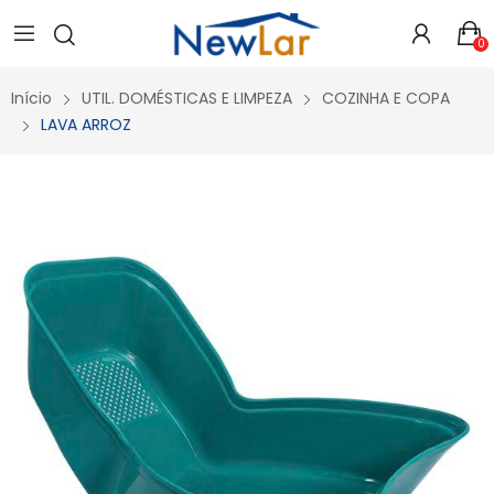
Secure crypto portfolio manager for desktops and mobile -
Visit Ledger Live
- easily manage, stake, and track assets.
0
Início
UTIL. DOMÉSTICAS E LIMPEZA
COZINHA E COPA
LAVA ARROZ