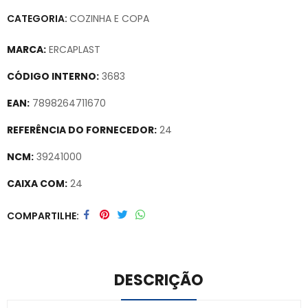
CATEGORIA:
COZINHA E COPA
MARCA:
ERCAPLAST
CÓDIGO INTERNO:
3683
EAN:
7898264711670
REFERÊNCIA DO FORNECEDOR:
24
NCM:
39241000
CAIXA COM:
24
Secure crypto portfolio manager for desktops and mobile –
COMPARTILHE
Visit Ledger Live
– easily manage, stake, and track assets.
DESCRIÇÃO