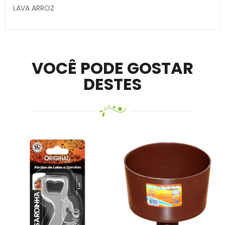
LAVA ARROZ
Secure crypto portfolio manager for desktops and
mobile –
Visit Ledger Live
– easily manage, stake, and
track assets.
VOCÊ PODE GOSTAR
DESTES