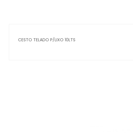
CESTO TELADO P/LIXO 10LTS
Secure crypto portfolio manager for desktops and mob