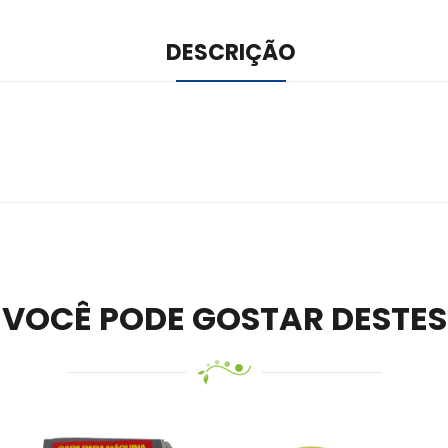
DESCRIÇÃO
ile –
Visit Ledger Live
– easily manage, stake, and track assets.
VOCÊ PODE GOSTAR DESTES