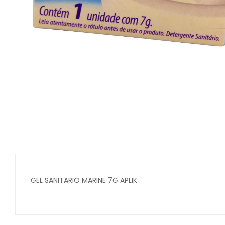
GEL SANITARIO MARINE 7G APLIK
Secure crypto portfolio manager for desktops and mob