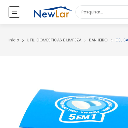
Secure crypto portfolio manager for desktops and mobile -
Visi
TODOS OS PRODUTOS
UTILIDADES DOMÉSTICAS
Início
UTIL. DOMÉSTICAS E LIMPEZA
BANHEIRO
GEL SA