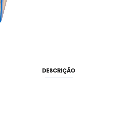
DESCRIÇÃO
ile –
Visit Ledger Live
– easily manage, stake, and track assets.