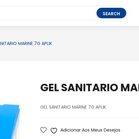
t Ledger Live
- easily manage, stake, and track assets.
SEARCH
FERRAMENTAS
BRINQUEDOS
PAPELARIA
NITARIO MARINE 7G APLIK
GEL SANITARIO MAR
GEL SANITARIO MARINE 7G APLIK
Adicionar Aos Meus Desejos