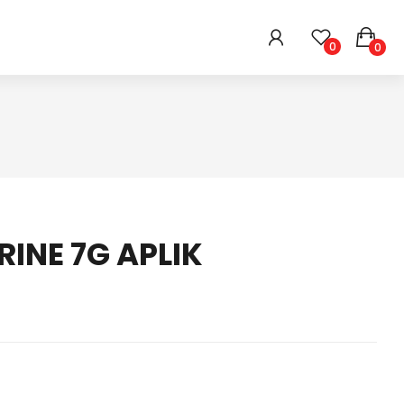
0
0
HIGIENE E BELEZA
ARMARINHOS
DIVERSOS
INE 7G APLIK