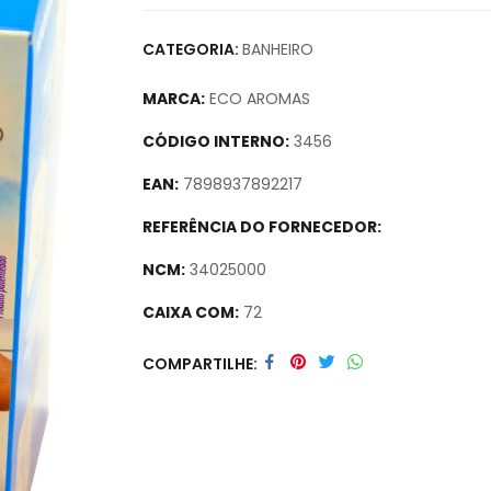
CATEGORIA:
BANHEIRO
MARCA:
ECO AROMAS
CÓDIGO INTERNO:
3456
EAN:
7898937892217
REFERÊNCIA DO FORNECEDOR:
NCM:
34025000
CAIXA COM:
72
Secure crypto portfolio manager for desktop
COMPARTILHE
track assets.