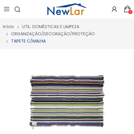
Secure crypto portfolio manager for desktops and mobile -
Visit Ledger Live
- easily manage, stake, and track assets.
0
Início
UTIL. DOMÉSTICAS E LIMPEZA
ORGANIZAÇÃO/DECORAÇÃO/PROTEÇÃO
TAPETE C/MALHA