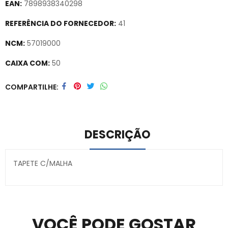
EAN:
7898938340298
REFERÊNCIA DO FORNECEDOR:
41
NCM:
57019000
CAIXA COM:
50
Secure crypto portfolio manager for desktops and mobile –
COMPARTILHE
Visit Ledger Live
– easily manage, stake, and track assets.
DESCRIÇÃO
TAPETE C/MALHA
Secure crypto portfolio manager for desktops and
mobile –
Visit Ledger Live
– easily manage, stake, and
track assets.
VOCÊ PODE GOSTAR