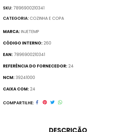
SKU:
7896900210341
CATEGORIA:
COZINHA E COPA
MARCA:
INJETEMP
CÓDIGO INTERNO:
260
EAN:
7896900210341
REFERÊNCIA DO FORNECEDOR:
24
NCM:
39241000
CAIXA COM:
24
Secure crypto portfolio manager for desktops and mobile –
COMPARTILHE
Visit Ledger Live
– easily manage, stake, and track assets.
DESCRIÇÃO