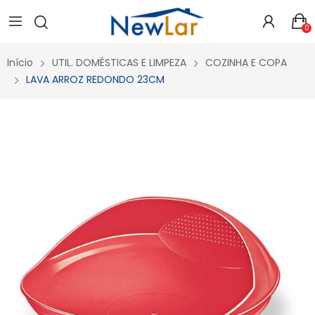
Secure crypto portfolio manager for desktops and mobile -
Visit Ledger Live
- easily manage, stake, and track assets.
0
Início
UTIL. DOMÉSTICAS E LIMPEZA
COZINHA E COPA
LAVA ARROZ REDONDO 23CM