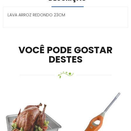
LAVA ARROZ REDONDO 23CM
Secure crypto portfolio manager for desktops and
mobile –
Visit Ledger Live
– easily manage, stake, and
track assets.
VOCÊ PODE GOSTAR
DESTES