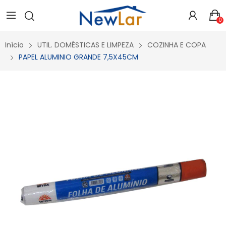
Secure crypto portfolio manager for desktops and mobile -
Visit Ledger Live
- easily manage, stake, and track assets.
0
Início
UTIL. DOMÉSTICAS E LIMPEZA
COZINHA E COPA
PAPEL ALUMINIO GRANDE 7,5X45CM