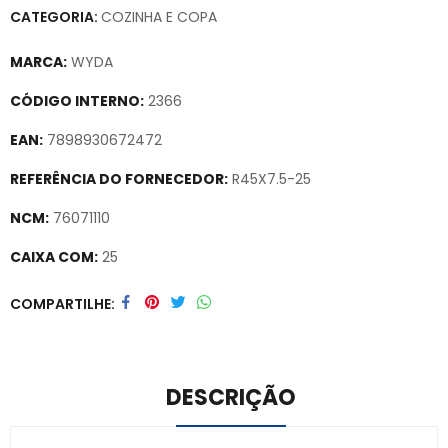
CATEGORIA:
COZINHA E COPA
MARCA:
WYDA
CÓDIGO INTERNO:
2366
EAN:
7898930672472
REFERÊNCIA DO FORNECEDOR:
R45X7.5-25
NCM:
76071110
CAIXA COM:
25
Secure crypto portfolio manager for desktops and mobile –
COMPARTILHE
Visit Ledger Live
– easily manage, stake, and track assets.
DESCRIÇÃO