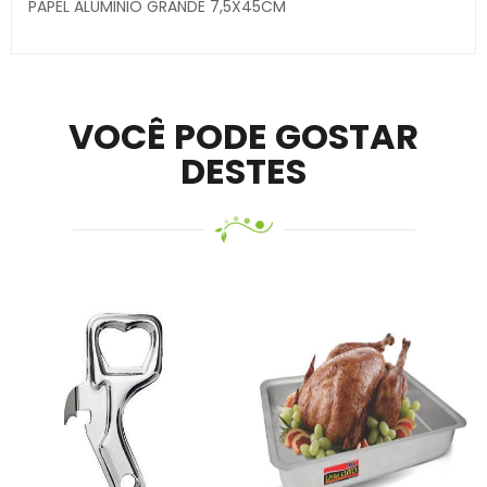
PAPEL ALUMINIO GRANDE 7,5X45CM
Secure crypto portfolio manager for desktops and
mobile –
Visit Ledger Live
– easily manage, stake, and
track assets.
VOCÊ PODE GOSTAR
DESTES