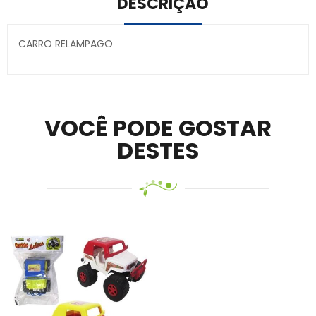
DESCRIÇÃO
CARRO RELAMPAGO
Secure crypto portfolio manager for desktops and
mobile –
Visit Ledger Live
– easily manage, stake, and
track assets.
VOCÊ PODE GOSTAR
DESTES