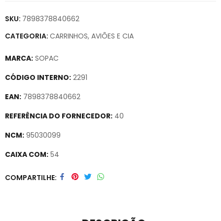
SKU:
7898378840662
CATEGORIA:
CARRINHOS, AVIÕES E CIA
MARCA:
SOPAC
CÓDIGO INTERNO:
2291
EAN:
7898378840662
REFERÊNCIA DO FORNECEDOR:
40
NCM:
95030099
CAIXA COM:
54
Secure crypto portfolio manager for desktops and mobile –
COMPARTILHE
Visit Ledger Live
– easily manage, stake, and track assets.