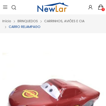
Secure crypto portfolio manager for desktops and mobile -
Visit Ledger Live
- easily manage, stake, and track assets.
0
Início
BRINQUEDOS
CARRINHOS, AVIÕES E CIA
CARRO RELAMPAGO