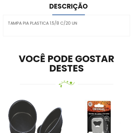
DESCRIÇÃO
TAMPA PIA PLASTICA 1.5/8 C/20 UN
Secure crypto portfolio manager for desktops and
mobile –
Visit Ledger Live
– easily manage, stake, and
track assets.
VOCÊ PODE GOSTAR
DESTES