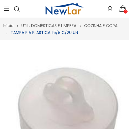
Secure crypto portfolio manager for desktops and mobile -
Visit Ledger Live
- easily manage, stake, and track assets.
0
Início
UTIL. DOMÉSTICAS E LIMPEZA
COZINHA E COPA
TAMPA PIA PLASTICA 1.5/8 C/20 UN