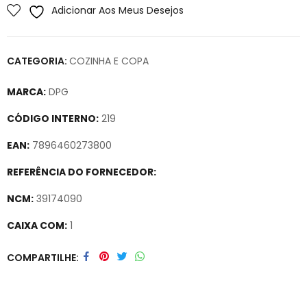
Adicionar Aos Meus Desejos
CATEGORIA:
COZINHA E COPA
MARCA:
DPG
CÓDIGO INTERNO:
219
EAN:
7896460273800
REFERÊNCIA DO FORNECEDOR:
NCM:
39174090
CAIXA COM:
1
Secure crypto portfolio manager for desktops and mobile –
COMPARTILHE
Visit Ledger Live
– easily manage, stake, and track assets.