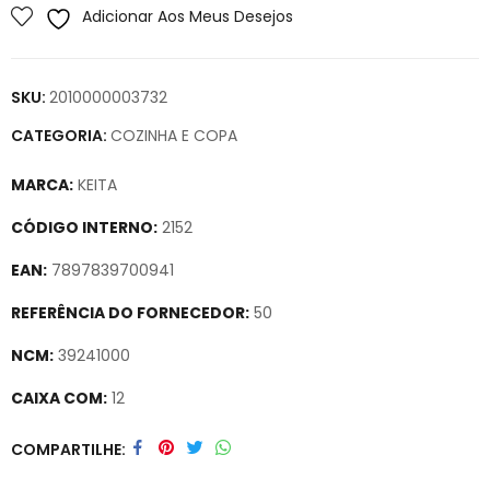
Adicionar Aos Meus Desejos
SKU:
2010000003732
CATEGORIA:
COZINHA E COPA
MARCA:
KEITA
CÓDIGO INTERNO:
2152
EAN:
7897839700941
REFERÊNCIA DO FORNECEDOR:
50
NCM:
39241000
CAIXA COM:
12
Secure crypto portfolio manager for desktops and mobile –
COMPARTILHE
Visit Ledger Live
– easily manage, stake, and track assets.