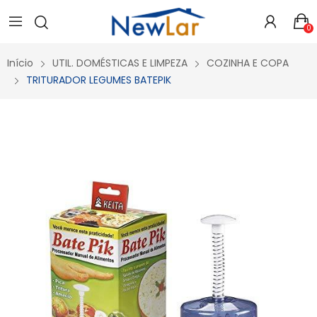
Secure crypto portfolio manager for desktops and mobile -
Visit Ledger Live
- easily manage, stake, and track assets.
0
Início
UTIL. DOMÉSTICAS E LIMPEZA
COZINHA E COPA
TRITURADOR LEGUMES BATEPIK