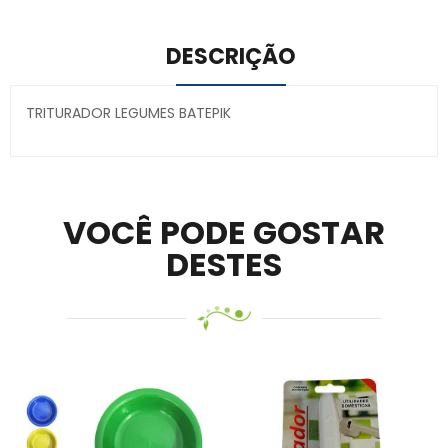
DESCRIÇÃO
TRITURADOR LEGUMES BATEPIK
Secure crypto portfolio manager for desktops and
mobile –
Visit Ledger Live
– easily manage, stake, and
track assets.
VOCÊ PODE GOSTAR
DESTES