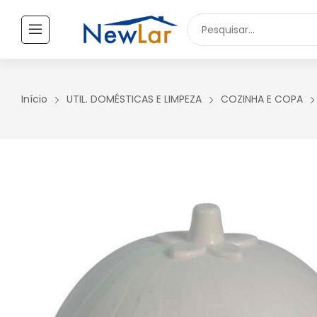
Secure crypto portfolio manager for desktops and mobile -
Visi
TODOS OS PRODUTOS
UTILIDADES DOMÉSTICAS
Início
UTIL. DOMÉSTICAS E LIMPEZA
COZINHA E COPA