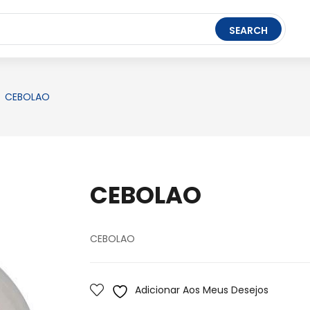
t Ledger Live
- easily manage, stake, and track assets.
SEARCH
FERRAMENTAS
BRINQUEDOS
PAPELARIA
CEBOLAO
CEBOLAO
CEBOLAO
Adicionar Aos Meus Desejos