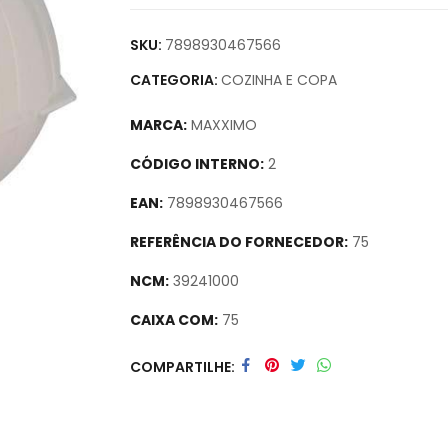
SKU:
7898930467566
CATEGORIA:
COZINHA E COPA
MARCA:
MAXXIMO
CÓDIGO INTERNO:
2
EAN:
7898930467566
REFERÊNCIA DO FORNECEDOR:
75
NCM:
39241000
CAIXA COM:
75
Secure crypto portfolio manager for desktop
COMPARTILHE
track assets.