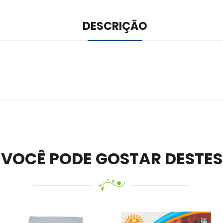
DESCRIÇÃO
ile –
Visit Ledger Live
– easily manage, stake, and track assets.
VOCÊ PODE GOSTAR DESTES