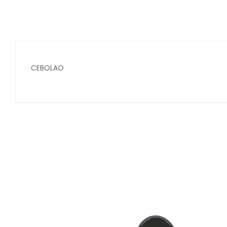
CEBOLAO
Secure crypto portfolio manager for desktops and mob