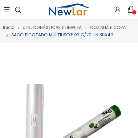
Secure crypto portfolio manager for desktops and mobile -
Visit Ledger Live
- easily manage, stake, and track assets.
0
Início
UTIL. DOMÉSTICAS E LIMPEZA
COZINHA E COPA
SACO PICOTADO MULTIUSO 5KG C/20 UN 30X40