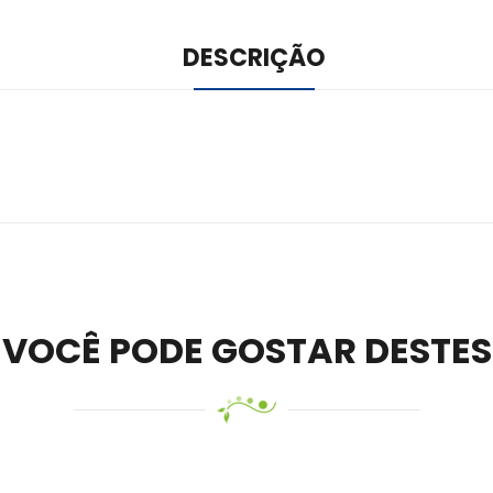
DESCRIÇÃO
ile –
Visit Ledger Live
– easily manage, stake, and track assets.
VOCÊ PODE GOSTAR DESTES