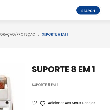
t Ledger Live
- easily manage, stake, and track assets.
SEARCH
FERRAMENTAS
BRINQUEDOS
PAPELARIA
CORAÇÃO/PROTEÇÃO
SUPORTE 8 EM 1
SUPORTE 8 EM 1
SUPORTE 8 EM 1
Adicionar Aos Meus Desejos