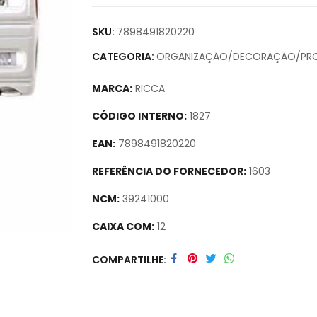
SKU:
7898491820220
CATEGORIA:
ORGANIZAÇÃO/DECORAÇÃO/PR
MARCA:
RICCA
CÓDIGO INTERNO:
1827
EAN:
7898491820220
REFERÊNCIA DO FORNECEDOR:
1603
NCM:
39241000
CAIXA COM:
12
Secure crypto portfolio manager for desktop
COMPARTILHE
track assets.