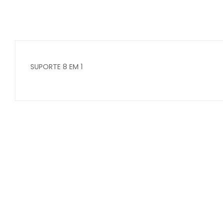
SUPORTE 8 EM 1
Secure crypto portfolio manager for desktops and mob