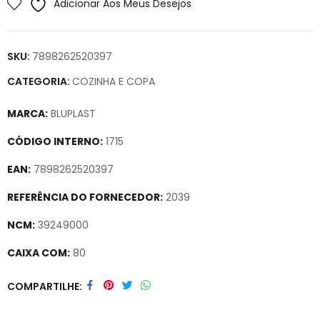
Adicionar Aos Meus Desejos
SKU:
7898262520397
CATEGORIA:
COZINHA E COPA
MARCA:
BLUPLAST
CÓDIGO INTERNO:
1715
EAN:
7898262520397
REFERÊNCIA DO FORNECEDOR:
2039
NCM:
39249000
CAIXA COM:
80
Secure crypto portfolio manager for desktops and mobile –
COMPARTILHE
Visit Ledger Live
– easily manage, stake, and track assets.