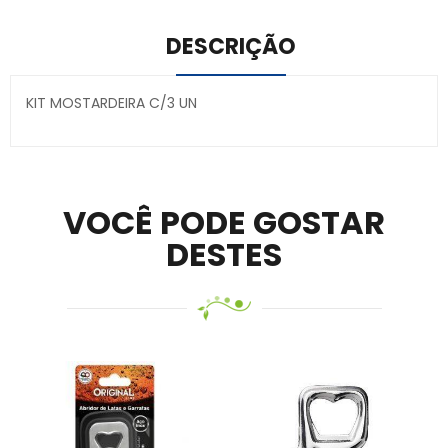
DESCRIÇÃO
KIT MOSTARDEIRA C/3 UN
Secure crypto portfolio manager for desktops and
mobile –
Visit Ledger Live
– easily manage, stake, and
track assets.
VOCÊ PODE GOSTAR
DESTES