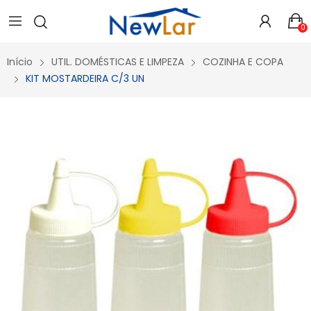
Secure crypto portfolio manager for desktops and mobile -
Visit Ledger Live
- easily manage, stake, and track assets.
0
Início
UTIL. DOMÉSTICAS E LIMPEZA
COZINHA E COPA
KIT MOSTARDEIRA C/3 UN