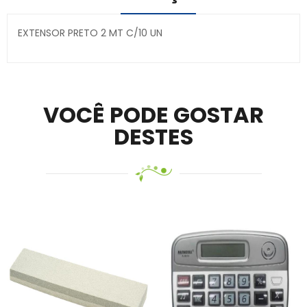
EXTENSOR PRETO 2 MT C/10 UN
Secure crypto portfolio manager for desktops and
mobile –
Visit Ledger Live
– easily manage, stake, and
track assets.
VOCÊ PODE GOSTAR
DESTES