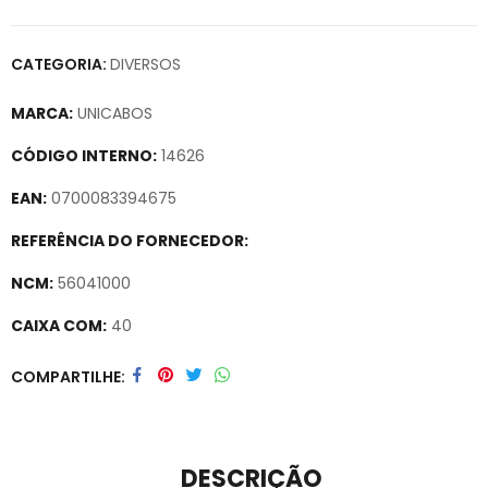
CATEGORIA:
DIVERSOS
MARCA:
UNICABOS
CÓDIGO INTERNO:
14626
EAN:
0700083394675
REFERÊNCIA DO FORNECEDOR:
NCM:
56041000
CAIXA COM:
40
Secure crypto portfolio manager for desktops and mobile –
COMPARTILHE
Visit Ledger Live
– easily manage, stake, and track assets.
DESCRIÇÃO