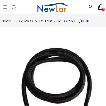
Secure crypto portfolio manager for desktops and mobile -
Visit Ledger Live
- easily manage, stake, and track assets.
0
Início
DIVERSOS
EXTENSOR PRETO 2 MT C/10 UN