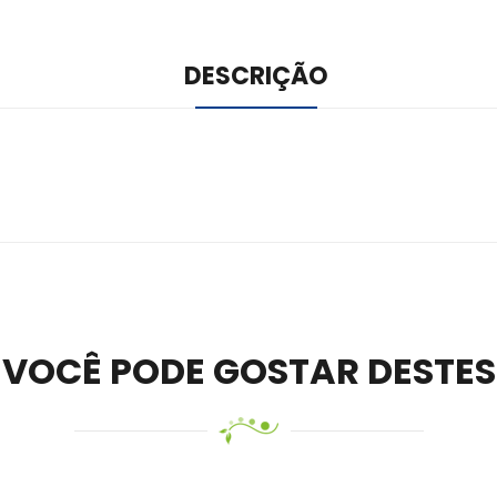
DESCRIÇÃO
ile –
Visit Ledger Live
– easily manage, stake, and track assets.
VOCÊ PODE GOSTAR DESTES