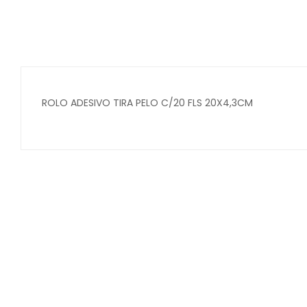
ROLO ADESIVO TIRA PELO C/20 FLS 20X4,3CM
Secure crypto portfolio manager for desktops and mob