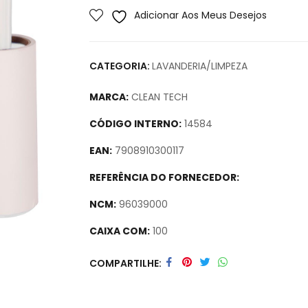
Adicionar Aos Meus Desejos
CATEGORIA:
LAVANDERIA/LIMPEZA
MARCA:
CLEAN TECH
CÓDIGO INTERNO:
14584
EAN:
7908910300117
REFERÊNCIA DO FORNECEDOR:
NCM:
96039000
CAIXA COM:
100
Secure crypto portfolio manager for desktop
COMPARTILHE
track assets.