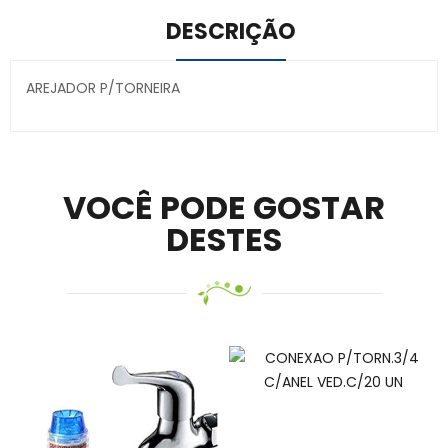
DESCRIÇÃO
AREJADOR P/TORNEIRA
Secure crypto portfolio manager for desktops and
mobile –
Visit Ledger Live
– easily manage, stake, and
track assets.
VOCÊ PODE GOSTAR
DESTES