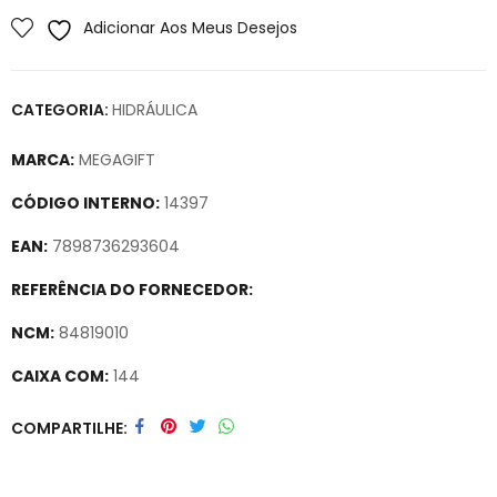
Adicionar Aos Meus Desejos
CATEGORIA:
HIDRÁULICA
MARCA:
MEGAGIFT
CÓDIGO INTERNO:
14397
EAN:
7898736293604
REFERÊNCIA DO FORNECEDOR:
NCM:
84819010
CAIXA COM:
144
Secure crypto portfolio manager for desktops and mobile –
COMPARTILHE
Visit Ledger Live
– easily manage, stake, and track assets.