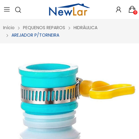
Secure crypto portfolio manager for desktops and mobile -
Visit Ledger Live
- easily manage, stake, and track assets.
0
Início
PEQUENOS REPAROS
HIDRÁULICA
AREJADOR P/TORNEIRA