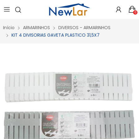
Secure crypto portfolio manager for desktops and mobile -
Visit Ledger Live
- easily manage, stake, and track assets.
0
Início
ARMARINHOS
DIVERSOS - ARMARINHOS
KIT 4 DIVISORIAS GAVETA PLASTICO 31,5X7