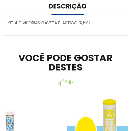
DESCRIÇÃO
KIT 4 DIVISORIAS GAVETA PLASTICO 31,5X7
Secure crypto portfolio manager for desktops and
mobile –
Visit Ledger Live
– easily manage, stake, and
track assets.
VOCÊ PODE GOSTAR
DESTES