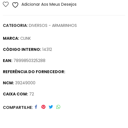
Adicionar Aos Meus Desejos
CATEGORIA:
DIVERSOS - ARMARINHOS
MARCA:
CLINK
CÓDIGO INTERNO:
14312
EAN:
7899850325288
REFERÊNCIA DO FORNECEDOR:
NCM:
39249000
CAIXA COM:
72
Secure crypto portfolio manager for desktops and mobile –
COMPARTILHE
Visit Ledger Live
– easily manage, stake, and track assets.