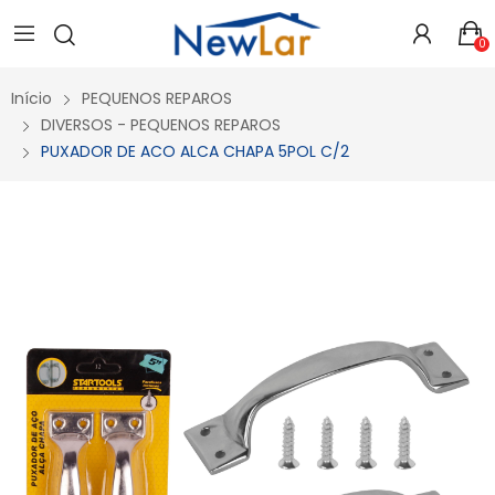
Secure crypto portfolio manager for desktops and mobile -
Visit Ledger Live
- easily manage, stake, and track assets.
0
Início
PEQUENOS REPAROS
DIVERSOS - PEQUENOS REPAROS
PUXADOR DE ACO ALCA CHAPA 5POL C/2