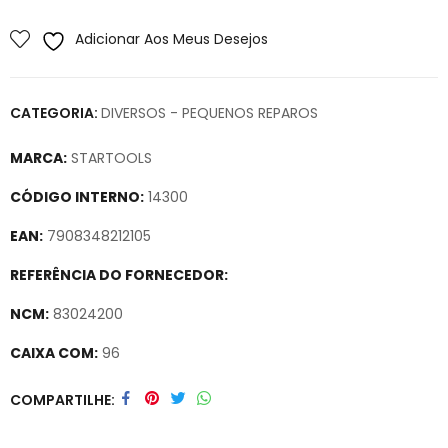
Adicionar Aos Meus Desejos
CATEGORIA:
DIVERSOS - PEQUENOS REPAROS
MARCA:
STARTOOLS
CÓDIGO INTERNO:
14300
EAN:
7908348212105
REFERÊNCIA DO FORNECEDOR:
NCM:
83024200
CAIXA COM:
96
Secure crypto portfolio manager for desktops and mobile –
COMPARTILHE
Visit Ledger Live
– easily manage, stake, and track assets.