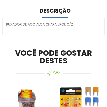
DESCRIÇÃO
PUXADOR DE ACO ALCA CHAPA 5POL C/2
Secure crypto portfolio manager for desktops and
mobile –
Visit Ledger Live
– easily manage, stake, and
track assets.
VOCÊ PODE GOSTAR
DESTES