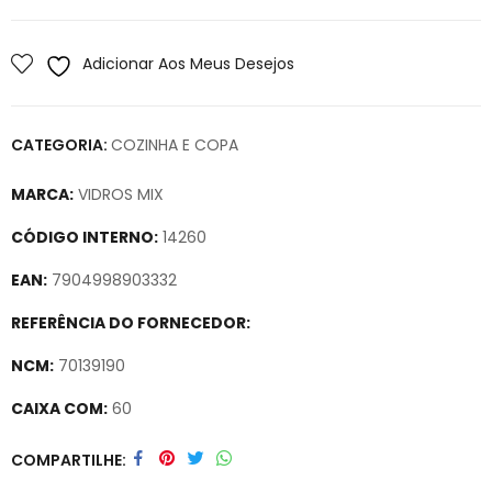
Adicionar Aos Meus Desejos
CATEGORIA:
COZINHA E COPA
MARCA:
VIDROS MIX
CÓDIGO INTERNO:
14260
EAN:
7904998903332
REFERÊNCIA DO FORNECEDOR:
NCM:
70139190
CAIXA COM:
60
Secure crypto portfolio manager for desktops and mobile –
COMPARTILHE
Visit Ledger Live
– easily manage, stake, and track assets.