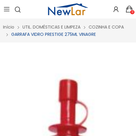
Secure crypto portfolio manager for desktops and mobile -
Visit Ledger Live
- easily manage, stake, and track assets.
0
Início
UTIL. DOMÉSTICAS E LIMPEZA
COZINHA E COPA
GARRAFA VIDRO PRESTIGE 275ML VINAGRE