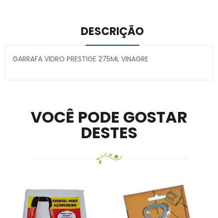
DESCRIÇÃO
GARRAFA VIDRO PRESTIGE 275ML VINAGRE
Secure crypto portfolio manager for desktops and
mobile –
Visit Ledger Live
– easily manage, stake, and
track assets.
VOCÊ PODE GOSTAR
DESTES