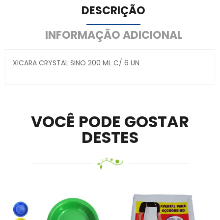
DESCRIÇÃO
INFORMAÇÃO ADICIONAL
XICARA CRYSTAL SINO 200 ML C/ 6 UN
Secure crypto portfolio manager for desktops and
mobile –
Visit Ledger Live
– easily manage, stake, and
track assets.
VOCÊ PODE GOSTAR
DESTES