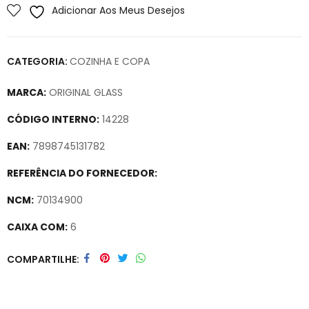
Adicionar Aos Meus Desejos
CATEGORIA:
COZINHA E COPA
MARCA:
ORIGINAL GLASS
CÓDIGO INTERNO:
14228
EAN:
7898745131782
REFERÊNCIA DO FORNECEDOR:
NCM:
70134900
CAIXA COM:
6
Secure crypto portfolio manager for desktops and mobile –
COMPARTILHE
Visit Ledger Live
– easily manage, stake, and track assets.