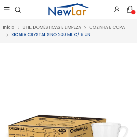
Secure crypto portfolio manager for desktops and mobile -
Visit Ledger Live
- easily manage, stake, and track assets.
0
Início
UTIL. DOMÉSTICAS E LIMPEZA
COZINHA E COPA
XICARA CRYSTAL SINO 200 ML C/ 6 UN