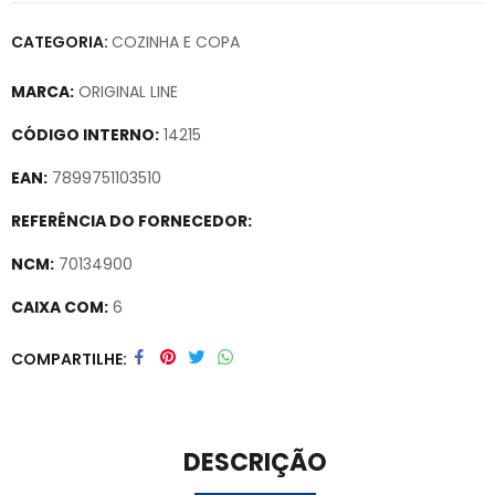
CATEGORIA:
COZINHA E COPA
MARCA:
ORIGINAL LINE
CÓDIGO INTERNO:
14215
EAN:
7899751103510
REFERÊNCIA DO FORNECEDOR:
NCM:
70134900
CAIXA COM:
6
Secure crypto portfolio manager for desktops and mobile –
COMPARTILHE
Visit Ledger Live
– easily manage, stake, and track assets.
DESCRIÇÃO