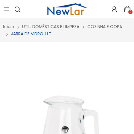
Secure crypto portfolio manager for desktops and mobile -
Visit Ledger Live
- easily manage, stake, and track assets.
0
Início
UTIL. DOMÉSTICAS E LIMPEZA
COZINHA E COPA
JARRA DE VIDRO 1 LT