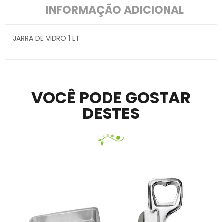
INFORMAÇÃO ADICIONAL
JARRA DE VIDRO 1 LT
Secure crypto portfolio manager for desktops and
mobile –
Visit Ledger Live
– easily manage, stake, and
track assets.
VOCÊ PODE GOSTAR
DESTES