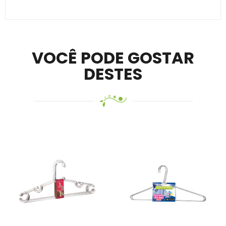
Secure crypto portfolio manager for desktops and
mobile –
Visit Ledger Live
– easily manage, stake, and
track assets.
VOCÊ PODE GOSTAR
DESTES