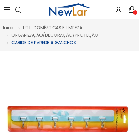
Secure crypto portfolio manager for desktops and mobile -
Visit Ledger Live
- easily manage, stake, and track assets.
0
Início
UTIL. DOMÉSTICAS E LIMPEZA
ORGANIZAÇÃO/DECORAÇÃO/PROTEÇÃO
CABIDE DE PAREDE 6 GANCHOS