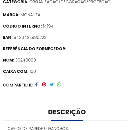
CATEGORIA:
ORGANIZAÇÃO/DECORAÇÃO/PROTEÇÃO
MARCA:
MONALIZA
CÓDIGO INTERNO:
14194
EAN:
8430422980222
REFERÊNCIA DO FORNECEDOR:
NCM:
39249000
CAIXA COM:
100
Secure crypto portfolio manager for desktops and mobile –
COMPARTILHE
Visit Ledger Live
– easily manage, stake, and track assets.
DESCRIÇÃO
CABIDE DE PAREDE 6 GANCHOS