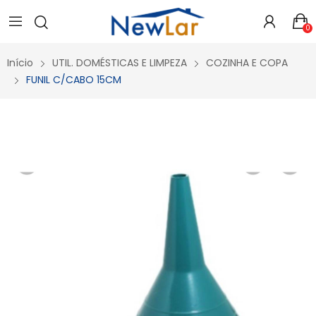
Secure crypto portfolio manager for desktops and mobile -
Visit Ledger Live
- easily manage, stake, and track assets.
0
Início
UTIL. DOMÉSTICAS E LIMPEZA
COZINHA E COPA
FUNIL C/CABO 15CM