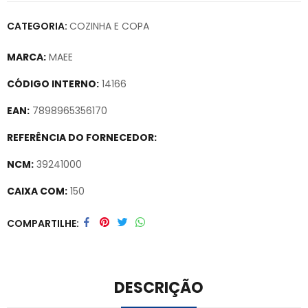
CATEGORIA:
COZINHA E COPA
MARCA:
MAEE
CÓDIGO INTERNO:
14166
EAN:
7898965356170
REFERÊNCIA DO FORNECEDOR:
NCM:
39241000
CAIXA COM:
150
Secure crypto portfolio manager for desktops and mobile –
COMPARTILHE
Visit Ledger Live
– easily manage, stake, and track assets.
DESCRIÇÃO