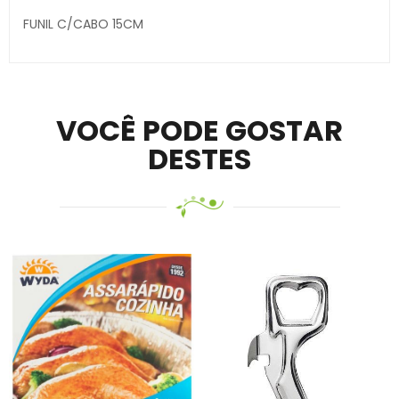
FUNIL C/CABO 15CM
Secure crypto portfolio manager for desktops and
mobile –
Visit Ledger Live
– easily manage, stake, and
track assets.
VOCÊ PODE GOSTAR
DESTES