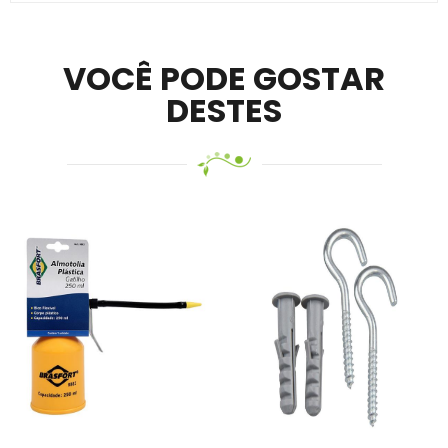
mobile –
Visit Ledger Live
– easily manage, stake, and
track assets.
VOCÊ PODE GOSTAR
DESTES