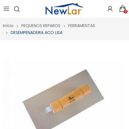
Secure crypto portfolio manager for desktops and mobile -
Visit Ledger Live
- easily manage, stake, and track assets.
0
Início
PEQUENOS REPAROS
FERRAMENTAS
DESEMPENADEIRA ACO LISA