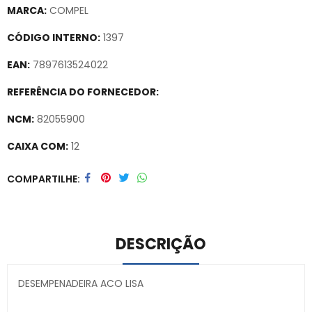
MARCA:
COMPEL
CÓDIGO INTERNO:
1397
EAN:
7897613524022
REFERÊNCIA DO FORNECEDOR:
NCM:
82055900
CAIXA COM:
12
Secure crypto portfolio manager for desktops and mobile –
COMPARTILHE
Visit Ledger Live
– easily manage, stake, and track assets.
DESCRIÇÃO
DESEMPENADEIRA ACO LISA
Secure crypto portfolio manager for desktops and