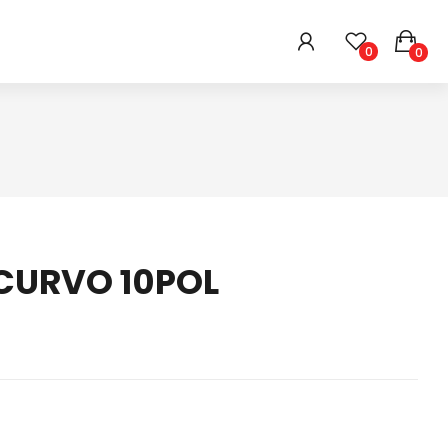
0
0
HIGIENE E BELEZA
ARMARINHOS
DIVERSOS
CURVO 10POL