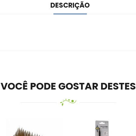
DESCRIÇÃO
ile –
Visit Ledger Live
– easily manage, stake, and track assets.
VOCÊ PODE GOSTAR DESTES