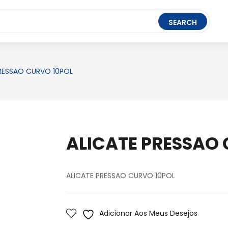
t Ledger Live
- easily manage, stake, and track assets.
SEARCH
FERRAMENTAS
BRINQUEDOS
PAPELARIA
PRESSAO CURVO 10POL
ALICATE PRESSAO 
ALICATE PRESSAO CURVO 10POL
Adicionar Aos Meus Desejos