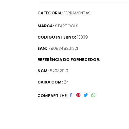
CATEGORIA:
FERRAMENTAS
MARCA:
STARTOOLS
CÓDIGO INTERNO:
13339
EAN:
7908348201321
REFERÊNCIA DO FORNECEDOR:
NCM:
82032010
CAIXA COM:
24
Secure crypto portfolio manager for desktop
COMPARTILHE
track assets.