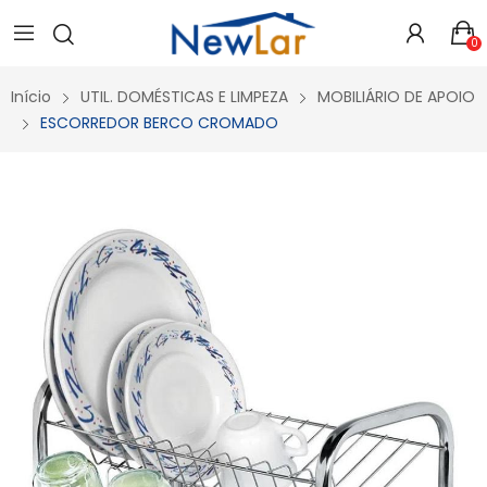
Secure crypto portfolio manager for desktops and mobile -
Visit Ledger Live
- easily manage, stake, and track assets.
0
Início
UTIL. DOMÉSTICAS E LIMPEZA
MOBILIÁRIO DE APOIO
ESCORREDOR BERCO CROMADO