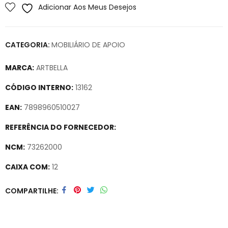
Adicionar Aos Meus Desejos
CATEGORIA:
MOBILIÁRIO DE APOIO
MARCA:
ARTBELLA
CÓDIGO INTERNO:
13162
EAN:
7898960510027
REFERÊNCIA DO FORNECEDOR:
NCM:
73262000
CAIXA COM:
12
Secure crypto portfolio manager for desktops and mobile –
COMPARTILHE
Visit Ledger Live
– easily manage, stake, and track assets.