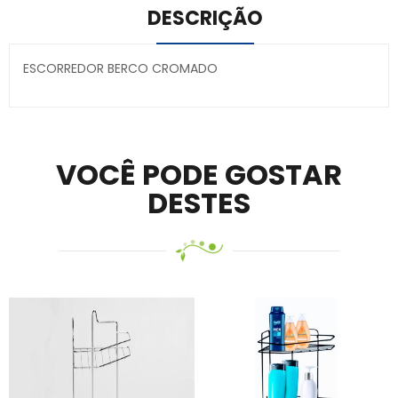
DESCRIÇÃO
ESCORREDOR BERCO CROMADO
Secure crypto portfolio manager for desktops and
mobile –
Visit Ledger Live
– easily manage, stake, and
track assets.
VOCÊ PODE GOSTAR
DESTES